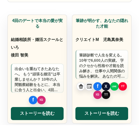
婚活関係
占い・診断サービス
4回のデートで本当の愛が実
筆跡が明かす、あなたの隠れ
る
た才能
結婚相談所・婚活スクールと
クリエイトM
児島真奈美
いろ
後田 智美
筆跡診断で人生を変える。
10年で6,600人の実績。 字
のクセから性格や才能を読
出会いを重ねてきたあなた
み解き、 仕事や人間関係の
へ。 もう“頑張る婚活”は卒
悩みを解決。 あなたの可能
業しませんか？ 10年の人
性を引き出します。
間観察経験をもとに、 本当
に合う人と出会い、4回の
デートで愛が実る婚活メソ
ッドをお…
ストーリーを読む
ストーリーを読む